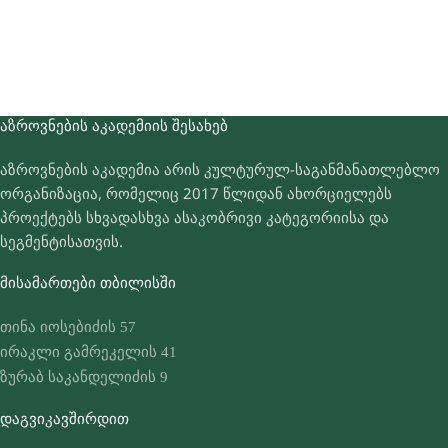
ᲐᲖᲠᲝᲕᲜᲔᲑᲘᲡ ᲐᲙᲐᲓᲔᲛᲘᲘᲡ ᲨᲔᲡᲐᲮᲔᲑ
აზროვნების აკადემია არის კულტურულ-საგანმანათლებლო
ორგანიზაცია, რომელიც 2017 წლიდან ახორციელებს
პროექტებს სხვადასხვა ასაკობრივი კატეგორიისა და
სეგმენტისათვის.
ᲛᲘᲡᲐᲛᲐᲠᲗᲔᲑᲘ ᲗᲑᲘᲚᲘᲡᲨᲘ
თინა იოსებიძის 57
ირაკლი გამრეკელის 41
ზურაბ საკანდელიძის 9
ᲓᲐᲒᲕᲘᲙᲐᲕᲨᲘᲠᲓᲘᲗ