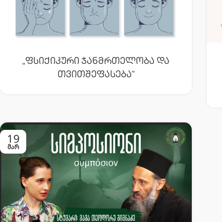
„ფსიქიკური Ჯანმრთელობა Და
Თვითშეფასება”
19
ᲛᲐᲠ