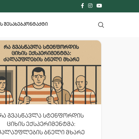
Ს ᲨᲔᲡᲐᲮᲔᲑ
ᲙᲝᲜᲢᲐᲥᲢᲘ
Რა Გვასწავლა Სტენფორდის
Ციხის Ექსპერიმენტმა:
Ძალაუფლების Ბნელი Მხარე