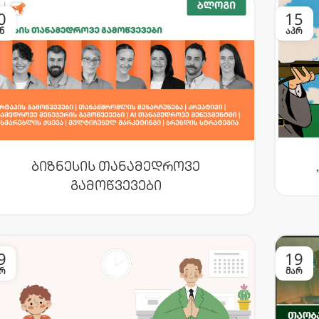
0
15
Ნ
ᲐᲞᲠ
Ბიზნესის Თანამედროვე
Გამოწვევები
9
19
Რ
ᲛᲐᲠ