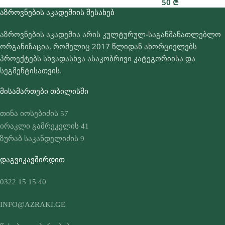
50
₾
ᲐᲖᲠᲝᲕᲜᲔᲑᲘᲡ ᲐᲙᲐᲓᲔᲛᲘᲘᲡ ᲨᲔᲡᲐᲮᲔᲑ
აზროვნების აკადემია არის კულტურულ-საგანმანათლებლო
ორგანიზაცია, რომელიც 2017 წლიდან ახორციელებს
პროექტებს სხვადასხვა ასაკობრივი კატეგორიისა და
სეგმენტისათვის.
ᲛᲘᲡᲐᲛᲐᲠᲗᲔᲑᲘ ᲗᲑᲘᲚᲘᲡᲨᲘ
თინა იოსებიძის 57
ირაკლი გამრეკელის 41
ზურაბ საკანდელიძის 9
ᲓᲐᲒᲕᲘᲙᲐᲕᲨᲘᲠᲓᲘᲗ
0322 15 15 40
INFO@AZRAKI.GE