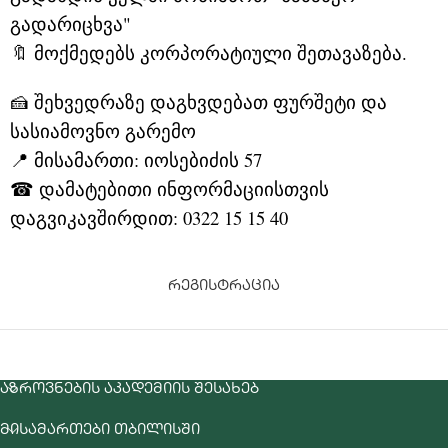
გადარიცხვა"
🔖 მოქმედებს კორპორატიული შეთავაზება.
🍰 შეხვედრაზე დაგხვდებათ ფურშეტი და
სასიამოვნო გარემო
📍 მისამართი: იოსებიძის 57
☎ დამატებითი ინფორმაციისთვის
დაგვიკავშირდით: 0322 15 15 40
რეგისტრაცია
ᲐᲖᲠᲝᲕᲜᲔᲑᲘᲡ ᲐᲙᲐᲓᲔᲛᲘᲘᲡ ᲨᲔᲡᲐᲮᲔᲑ
ᲛᲘᲡᲐᲛᲐᲠᲗᲔᲑᲘ ᲗᲑᲘᲚᲘᲡᲨᲘ