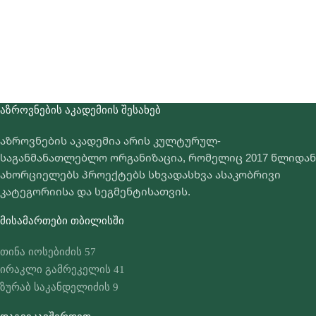
ᲐᲖᲠᲝᲕᲜᲔᲑᲘᲡ ᲐᲙᲐᲓᲔᲛᲘᲘᲡ ᲨᲔᲡᲐᲮᲔᲑ
აზროვნების აკადემია არის კულტურულ-
საგანმანათლებლო ორგანიზაცია, რომელიც 2017 წლიდან
ახორციელებს პროექტებს სხვადასხვა ასაკობრივი
კატეგორიისა და სეგმენტისათვის.
ᲛᲘᲡᲐᲛᲐᲠᲗᲔᲑᲘ ᲗᲑᲘᲚᲘᲡᲨᲘ
თინა იოსებიძის 57
ირაკლი გამრეკელის 41
ზურაბ საკანდელიძის 9