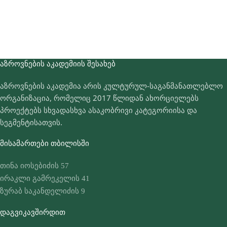
ᲐᲖᲠᲝᲕᲜᲔᲑᲘᲡ ᲐᲙᲐᲓᲔᲛᲘᲘᲡ ᲨᲔᲡᲐᲮᲔᲑ
აზროვნების აკადემია არის კულტურულ-საგანმანათლებლო
ორგანიზაცია, რომელიც 2017 წლიდან ახორციელებს
პროექტებს სხვადასხვა ასაკობრივი კატეგორიისა და
სეგმენტისათვის.
ᲛᲘᲡᲐᲛᲐᲠᲗᲔᲑᲘ ᲗᲑᲘᲚᲘᲡᲨᲘ
თინა იოსებიძის 57
ირაკლი გამრეკელის 41
ზურაბ საკანდელიძის 9
ᲓᲐᲒᲕᲘᲙᲐᲕᲨᲘᲠᲓᲘᲗ