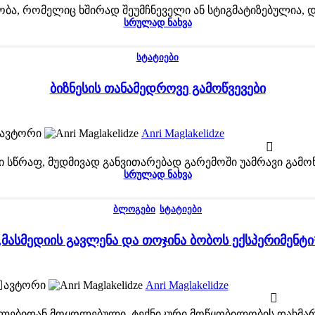
ა, რომელიც ხშირად შეუმჩნეველი ან სტიგმატიზებულია, დი
ᲡᲠᲣᲚᲐᲓ ᲜᲐᲮᲕᲐ
ᲡᲢᲐᲢᲘᲔᲑᲘ
ბიზნესის თანამედროვე გამოწვევები
ავტორი
Anri Maglakelidze
 სწრაფ, მუდმივად განვითარებად გარემოში უამრავი გამოწვე
ᲡᲠᲣᲚᲐᲓ ᲜᲐᲮᲕᲐ
ᲑᲚᲝᲒᲔᲑᲘ
,
ᲡᲢᲐᲢᲘᲔᲑᲘ
„მასმედიის გავლენა და თოჯინა ბობოს ექსპერიმენტი
ავტორი
Anri Maglakelidze
 წლებიდან მოყოლებული, ტექნიკური მოწყობილობის დახმარე