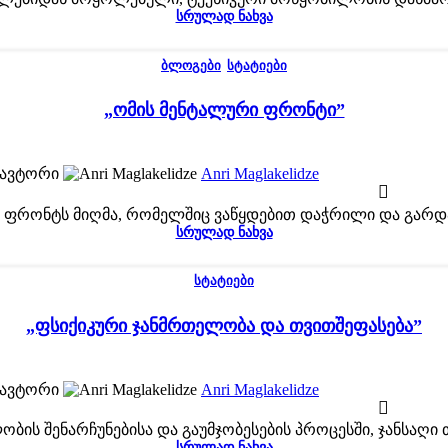
ᲡᲠᲣᲚᲐᲓ ᲜᲐᲮᲕᲐ
ᲑᲚᲝᲒᲔᲑᲘ
,
ᲡᲢᲐᲢᲘᲔᲑᲘ
„ომის მენტალური ფრონტი”
ავტორი
Anri Maglakelidze
ფრონტს მიღმა, რომელშიც ვაწყდებით დაჭრილი და გარდაც
ᲡᲠᲣᲚᲐᲓ ᲜᲐᲮᲕᲐ
ᲡᲢᲐᲢᲘᲔᲑᲘ
„ფსიქიკური ჯანმრთელობა და თვითშეფასება”
ავტორი
Anri Maglakelidze
ბის შენარჩუნებისა და გაუმჯობესების პროცესში, ჯანსაღი თ
ᲡᲠᲣᲚᲐᲓ ᲜᲐᲮᲕᲐ