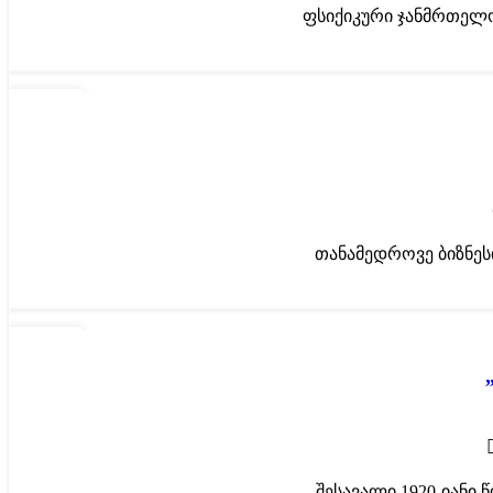
ფსიქიკური ჯანმრთელობ
10
ᲘᲕᲜ
თანამედროვე ბიზნესი
27
ᲛᲐᲘ
შესავალი 1920-იანი