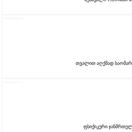
15
ᲐᲞᲠ
თვალით აღქმად საომარ 
11
ᲐᲞᲠ
ფსიქიკური ჯანმრთელო