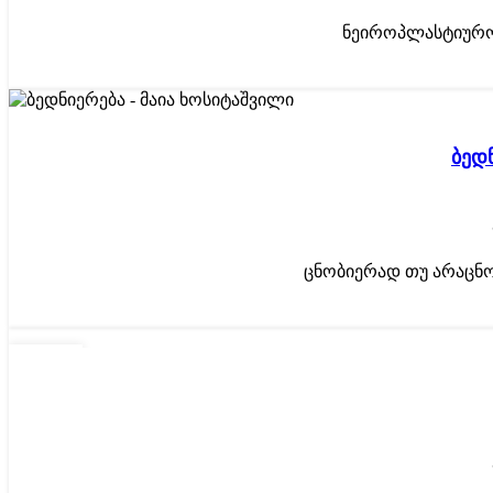
ნეიროპლასტიურობა
03
ᲘᲕᲚ
ბედ
ცნობიერად თუ არაცნობ
14
ᲘᲕᲜ