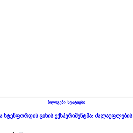
ᲑᲚᲝᲒᲔᲑᲘ
,
ᲡᲢᲐᲢᲘᲔᲑᲘ
ა სტენფორდის ციხის ექსპერიმენტმა: ძალაუფლების