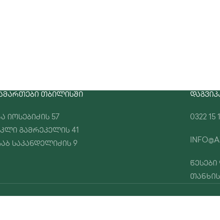
ᲐᲛᲐᲠᲗᲔᲑᲘ ᲗᲑᲘᲚᲘᲡᲨᲘ
ᲓᲐᲒᲕᲘᲙ
ა იოსებიძის 57
0322 15 
კლი გამრეკელის 41
INFO@A
აბ საკანდელიძის 9
წესები
თანხის