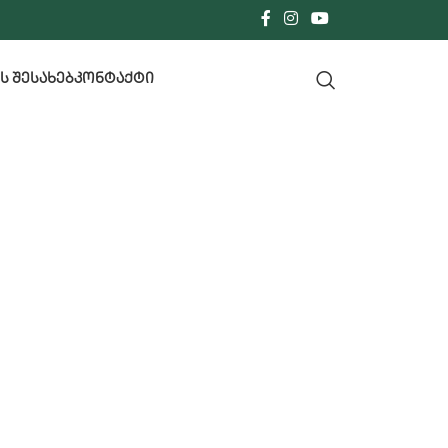
Ს ᲨᲔᲡᲐᲮᲔᲑ
ᲙᲝᲜᲢᲐᲥᲢᲘ