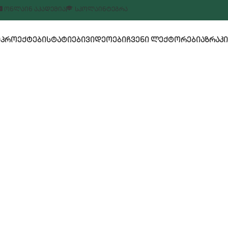
ᲝᲜᲚᲐᲘᲜ ᲐᲙᲐᲓᲔᲛᲘᲐ
ᲡᲙᲝᲚᲐ
ᲘᲜᲢᲔᲒᲠᲐ
Ი
ᲞᲠᲝᲔᲥᲢᲔᲑᲘ
ᲡᲢᲐᲢᲘᲔᲑᲘ
ᲕᲘᲓᲔᲝᲔᲑᲘ
ᲩᲕᲔᲜᲘ ᲚᲔᲥᲢᲝᲠᲔᲑᲘ
ᲐᲖᲠᲐᲙᲘ