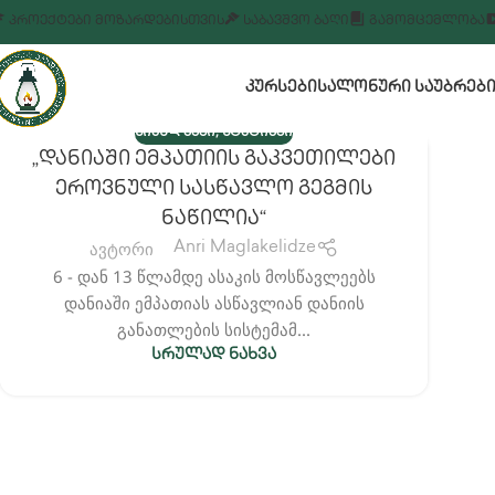
ᲞᲠᲝᲔᲥᲢᲔᲑᲘ ᲛᲝᲖᲐᲠᲓᲔᲑᲘᲡᲗᲕᲘᲡ
ᲡᲐᲑᲐᲕᲨᲕᲝ ᲑᲐᲦᲘ
ᲒᲐᲛᲝᲛᲪᲔᲛᲚᲝᲑᲐ
ᲙᲣᲠᲡᲔᲑᲘ
ᲡᲐᲚᲝᲜᲣᲠᲘ ᲡᲐᲣᲑᲠᲔᲑ
,
ᲡᲘᲐᲮᲚᲔᲔᲑᲘ
ᲡᲢᲐᲢᲘᲔᲑᲘ
„დანიაში Ემპათიის Გაკვეთილები
30
ᲘᲐᲜ
Ეროვნული Სასწავლო Გეგმის
Ნაწილია“
ავტორი
Anri Maglakelidze
6 - დან 13 წლამდე ასაკის მოსწავლეებს
დანიაში ემპათიას ასწავლიან დანიის
განათლების სისტემამ...
ᲡᲠᲣᲚᲐᲓ ᲜᲐᲮᲕᲐ