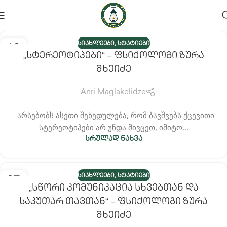
,
13
ᲡᲘᲐᲮᲚᲔᲔᲑᲘ
ᲡᲢᲐᲢᲘᲔᲑᲘ
„სტერეოტიპები“ – Ფსიქოლოგი Ზურა
ᲜᲝᲔ
Მხეიძე
Anri Maglakelidze
არსებობს ასეთი შეხედულება, რომ ბავშვებს ქცევითი
სტერეოტიპები არ უნდა მივცეთ, იმიტო...
ᲡᲠᲣᲚᲐᲓ ᲜᲐᲮᲕᲐ
,
27
ᲡᲘᲐᲮᲚᲔᲔᲑᲘ
ᲡᲢᲐᲢᲘᲔᲑᲘ
„სწორი Კომუნიკაცია Სხვებთან Და
ᲝᲥᲢ
Საკუთარ Თავთან“ – Ფსიქოლოგი Ზურა
Მხეიძე