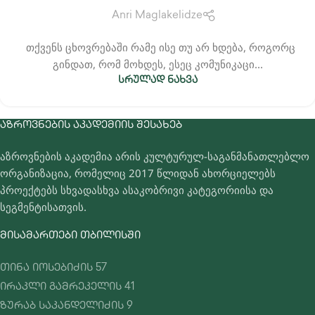
Anri Maglakelidze
თქვენს ცხოვრებაში რამე ისე თუ არ ხდება, როგორც
გინდათ, რომ მოხდეს, ესეც კომუნიკაცი...
ᲡᲠᲣᲚᲐᲓ ᲜᲐᲮᲕᲐ
ᲐᲖᲠᲝᲕᲜᲔᲑᲘᲡ ᲐᲙᲐᲓᲔᲛᲘᲘᲡ ᲨᲔᲡᲐᲮᲔᲑ
აზროვნების აკადემია არის კულტურულ-საგანმანათლებლო
ორგანიზაცია, რომელიც 2017 წლიდან ახორციელებს
პროექტებს სხვადასხვა ასაკობრივი კატეგორიისა და
სეგმენტისათვის.
ᲛᲘᲡᲐᲛᲐᲠᲗᲔᲑᲘ ᲗᲑᲘᲚᲘᲡᲨᲘ
თინა იოსებიძის 57
ირაკლი გამრეკელის 41
ზურაბ საკანდელიძის 9