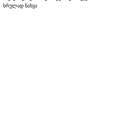
სრულად ნახვა
მისამართები თბილისში
თინა იოსებიძის 57
ირაკლი გამრეკელის 41
ზურაბ საკანდელიძის 9