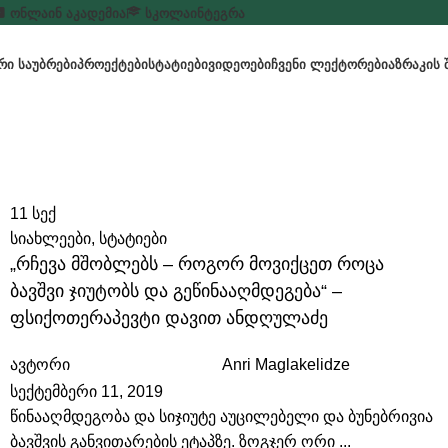
ᲝᲜᲚᲐᲘᲜ ᲐᲙᲐᲓᲔᲛᲘᲐ
ᲡᲙᲝᲚᲐ
ᲘᲜᲢᲔᲒᲠᲐ
Ი ᲡᲐᲣᲑᲠᲔᲑᲘ
ᲞᲠᲝᲔᲥᲢᲔᲑᲘ
ᲡᲢᲐᲢᲘᲔᲑᲘ
ᲕᲘᲓᲔᲝᲔᲑᲘ
ᲩᲕᲔᲜᲘ ᲚᲔᲥᲢᲝᲠᲔᲑᲘ
ᲐᲖᲠᲐᲙᲘᲡ 
11
სექ
სიახლეები
,
სტატიები
„რჩევა მშობლებს – როგორ მოვიქცეთ როცა
ბავშვი ჯიუტობს და გეწინააღმდეგება“ –
ფსიქოთერაპევტი დავით ანდღულაძე
ავტორი
Anri Maglakelidze
სექტემბერი 11, 2019
წინააღმდეგობა და სიჯიუტე აუცილებელი და ბუნებრივია
ბავშვის განვითარების ეტაპზე. ზოგჯერ ორი ...