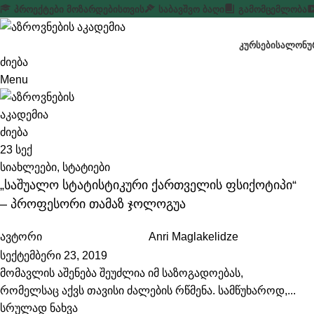
ᲞᲠᲝᲔᲥᲢᲔᲑᲘ ᲛᲝᲖᲐᲠᲓᲔᲑᲘᲡᲗᲕᲘᲡ
ᲡᲐᲑᲐᲕᲨᲕᲝ ᲑᲐᲦᲘ
ᲒᲐᲛᲝᲛᲪᲔᲛᲚᲝᲑᲐ
ᲙᲣᲠᲡᲔᲑᲘ
ᲡᲐᲚᲝᲜᲣᲠ
ძიება
Menu
ძიება
23
სექ
სიახლეები
,
სტატიები
„საშუალო სტატისტიკური ქართველის ფსიქოტიპი“
– პროფესორი თამაზ ჯოლოგუა
ავტორი
Anri Maglakelidze
სექტემბერი 23, 2019
მომავლის აშენება შეუძლია იმ საზოგადოებას,
რომელსაც აქვს თავისი ძალების რწმენა. სამწუხაროდ,...
სრულად ნახვა