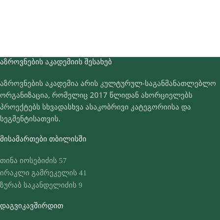
ᲐᲖᲠᲝᲕᲜᲔᲑᲘᲡ ᲐᲙᲐᲓᲔᲛᲘᲘᲡ ᲨᲔᲡᲐᲮᲔᲑ
აზროვნების აკადემია არის კულტურულ-საგანმანათლებლო
ორგანიზაცია, რომელიც 2017 წლიდან ახორციელებს
პროექტებს სხვადასხვა ასაკობრივი კატეგორიისა და
სეგმენტისათვის.
ᲛᲘᲡᲐᲛᲐᲠᲗᲔᲑᲘ ᲗᲑᲘᲚᲘᲡᲨᲘ
თინა იოსებიძის 57
ირაკლი გამრეკელის 41
ზურაბ საკანდელიძის 9
ᲓᲐᲒᲕᲘᲙᲐᲕᲨᲘᲠᲓᲘᲗ