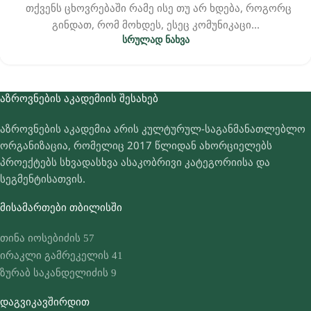
თქვენს ცხოვრებაში რამე ისე თუ არ ხდება, როგორც
გინდათ, რომ მოხდეს, ესეც კომუნიკაცი...
ᲡᲠᲣᲚᲐᲓ ᲜᲐᲮᲕᲐ
ᲐᲖᲠᲝᲕᲜᲔᲑᲘᲡ ᲐᲙᲐᲓᲔᲛᲘᲘᲡ ᲨᲔᲡᲐᲮᲔᲑ
აზროვნების აკადემია არის კულტურულ-საგანმანათლებლო
ორგანიზაცია, რომელიც 2017 წლიდან ახორციელებს
პროექტებს სხვადასხვა ასაკობრივი კატეგორიისა და
სეგმენტისათვის.
ᲛᲘᲡᲐᲛᲐᲠᲗᲔᲑᲘ ᲗᲑᲘᲚᲘᲡᲨᲘ
თინა იოსებიძის 57
ირაკლი გამრეკელის 41
ზურაბ საკანდელიძის 9
ᲓᲐᲒᲕᲘᲙᲐᲕᲨᲘᲠᲓᲘᲗ