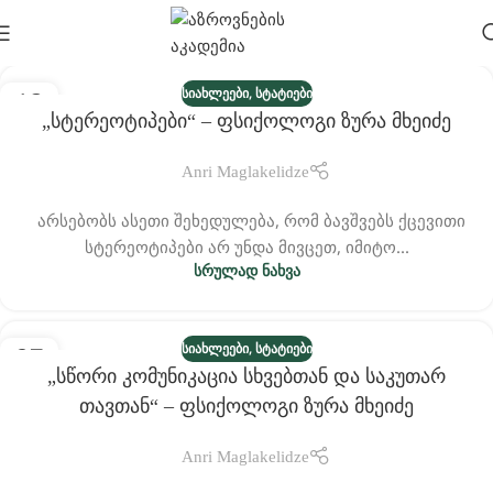
,
ᲡᲘᲐᲮᲚᲔᲔᲑᲘ
ᲡᲢᲐᲢᲘᲔᲑᲘ
13
„სტერეოტიპები“ – Ფსიქოლოგი Ზურა Მხეიძე
ᲜᲝᲔ
Anri Maglakelidze
არსებობს ასეთი შეხედულება, რომ ბავშვებს ქცევითი
სტერეოტიპები არ უნდა მივცეთ, იმიტო...
ᲡᲠᲣᲚᲐᲓ ᲜᲐᲮᲕᲐ
,
ᲡᲘᲐᲮᲚᲔᲔᲑᲘ
ᲡᲢᲐᲢᲘᲔᲑᲘ
27
„სწორი Კომუნიკაცია Სხვებთან Და Საკუთარ
ᲝᲥᲢ
Თავთან“ – Ფსიქოლოგი Ზურა Მხეიძე
Anri Maglakelidze