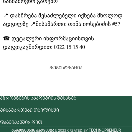
სასიამოვნო გარემო
📍 დასწრება შესაძლებელი იქნება მხოლოდ
ადგილზე
📍მისამართი:
თინა იოსებიძის #57
☎
დეტალური ინფორმაციისთვის
დაგვიკავშირდით: 0322 15 15 40
რეგისტრაცია
ᲐᲖᲠᲝᲕᲜᲔᲑᲘᲡ ᲐᲙᲐᲓᲔᲛᲘᲘᲡ ᲨᲔᲡᲐᲮᲔᲑ
ᲛᲘᲡᲐᲛᲐᲠᲗᲔᲑᲘ ᲗᲑᲘᲚᲘᲡᲨᲘ
ᲓᲐᲒᲕᲘᲙᲐᲕᲨᲘᲠᲓᲘᲗ
2023 CREATED BY
აზროვნების აკადემია
TECHNOPRENEUR