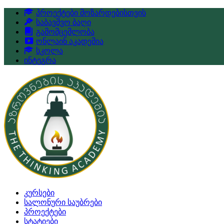
პროექტები მოზარდებისთვის
საბავშვო ბაღი
გამომცემლობა
ონლაინ აკადემია
სკოლა
ინტეგრა
კურსები
სალონური საუბრები
პროექტები
სტატიები