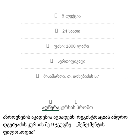
8 ლექცია
24 საათი
ფასი: 1800 ლარი
სერთიფიკატი
მისამართი: თ. იოსებიძის 57
ᲐᲦᲬᲔᲠᲐ
ᲙᲣᲠᲡᲘᲡ ᲞᲠᲝᲛᲝ
აზროვნების აკადემია აცხადებს რეგისტრაციას ანდრო
დგებუაძის კურსის მე-9 ჯგუფზე – „მენეჯმენტის
ფილოსოფია“