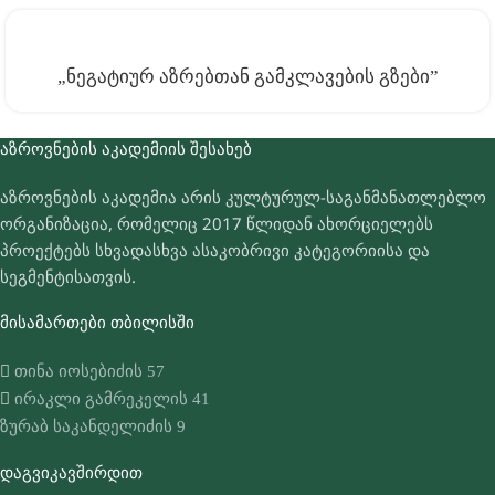
„ნეგატიურ Აზრებთან Გამკლავების Გზები”
ᲐᲖᲠᲝᲕᲜᲔᲑᲘᲡ ᲐᲙᲐᲓᲔᲛᲘᲘᲡ ᲨᲔᲡᲐᲮᲔᲑ
აზროვნების აკადემია არის კულტურულ-საგანმანათლებლო
ორგანიზაცია, რომელიც 2017 წლიდან ახორციელებს
პროექტებს სხვადასხვა ასაკობრივი კატეგორიისა და
სეგმენტისათვის.
ᲛᲘᲡᲐᲛᲐᲠᲗᲔᲑᲘ ᲗᲑᲘᲚᲘᲡᲨᲘ
თინა იოსებიძის 57
ირაკლი გამრეკელის 41
ზურაბ საკანდელიძის 9
ᲓᲐᲒᲕᲘᲙᲐᲕᲨᲘᲠᲓᲘᲗ