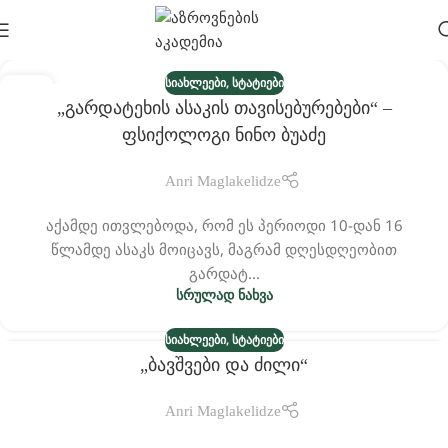
,
ᲡᲘᲐᲮᲚᲔᲔᲑᲘ
ᲡᲢᲐᲢᲘᲔᲑᲘ
27
„გარდატეხის Ასაკის Თავისებურებები“ –
ᲝᲥᲢ
Ფსიქოლოგი Ნინო Ბუაძე
Anri Maglakelidze
აქამდე ითვლებოდა, რომ ეს პერიოდი 10-დან 16
წლამდე ასაკს მოიცავს, მაგრამ დღესდღეობით
გარდატ...
ᲡᲠᲣᲚᲐᲓ ᲜᲐᲮᲕᲐ
,
ᲡᲘᲐᲮᲚᲔᲔᲑᲘ
ᲡᲢᲐᲢᲘᲔᲑᲘ
„ბავშვები Და Ძილი“
29
ᲘᲐᲜ
Anri Maglakelidze