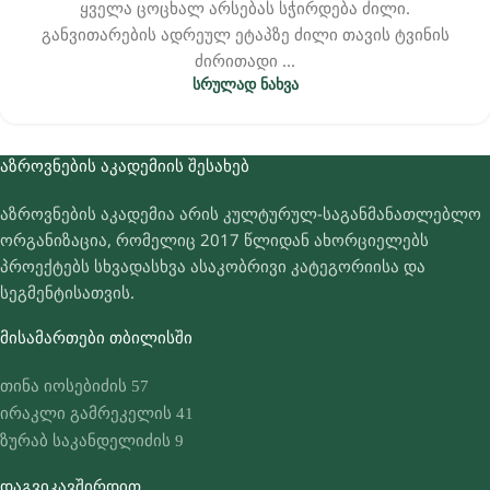
ყველა ცოცხალ არსებას სჭირდება ძილი.
განვითარების ადრეულ ეტაპზე ძილი თავის ტვინის
ძირითადი ...
ᲡᲠᲣᲚᲐᲓ ᲜᲐᲮᲕᲐ
ᲐᲖᲠᲝᲕᲜᲔᲑᲘᲡ ᲐᲙᲐᲓᲔᲛᲘᲘᲡ ᲨᲔᲡᲐᲮᲔᲑ
აზროვნების აკადემია არის კულტურულ-საგანმანათლებლო
ორგანიზაცია, რომელიც 2017 წლიდან ახორციელებს
პროექტებს სხვადასხვა ასაკობრივი კატეგორიისა და
სეგმენტისათვის.
ᲛᲘᲡᲐᲛᲐᲠᲗᲔᲑᲘ ᲗᲑᲘᲚᲘᲡᲨᲘ
თინა იოსებიძის 57
ირაკლი გამრეკელის 41
ზურაბ საკანდელიძის 9
ᲓᲐᲒᲕᲘᲙᲐᲕᲨᲘᲠᲓᲘᲗ