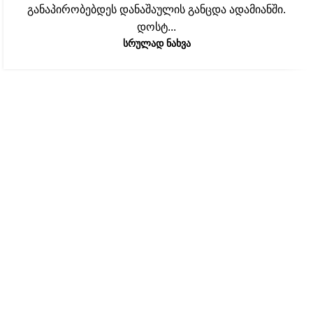
განაპირობებდეს დანაშაულის განცდა ადამიანში.
დოსტ...
ᲡᲠᲣᲚᲐᲓ ᲜᲐᲮᲕᲐ
აზროვნების აკადემიის შესახებ
აზროვნების აკადემია არის კულტურულ-
საგანმანათლებლო ორგანიზაცია, რომელიც 2017 წლიდან
ახორციელებს პროექტებს სხვადასხვა ასაკობრივი
კატეგორიისა და სეგმენტისათვის.
მისამართები თბილისში
თინა იოსებიძის 57
ირაკლი გამრეკელის 41
ზურაბ საკანდელიძის 9