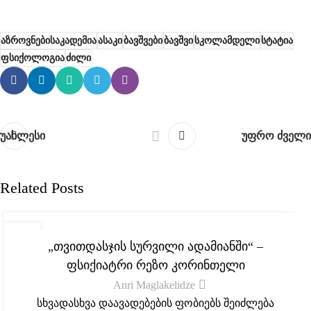
აზროვნებისაკადემია
ასაკი
ბავშვები
ბავშვი
სკოლამდელი
სტატია
ფსიქოლოგია
ძილი
უახლესი
უფრო ძველი
Related Posts
,
ᲡᲘᲐᲮᲚᲔᲔᲑᲘ
ᲡᲢᲐᲢᲘᲔᲑᲘ
02
„თვითდასჯის სურვილი ადამიანში“ –
ᲐᲞᲠ
ფსიქიატრი რეზო კორინთელი
Anri Maglakelidze
სხვადასხვა დაავადებების ფობიებს შეიძლება