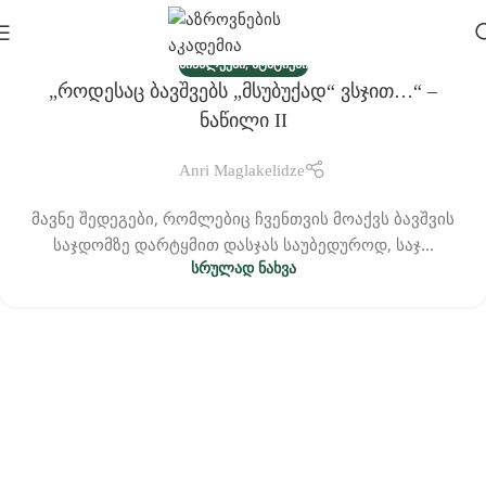
,
ᲡᲘᲐᲮᲚᲔᲔᲑᲘ
ᲡᲢᲐᲢᲘᲔᲑᲘ
„როდესაც Ბავშვებს „მსუბუქად“ Ვსჯით…“ –
06
Ნაწილი II
ᲗᲔᲑ
Anri Maglakelidze
მავნე შედეგები, რომლებიც ჩვენთვის მოაქვს ბავშვის
საჯდომზე დარტყმით დასჯას საუბედუროდ, საჯ...
ᲡᲠᲣᲚᲐᲓ ᲜᲐᲮᲕᲐ