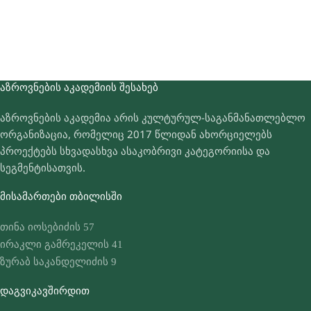
ᲐᲖᲠᲝᲕᲜᲔᲑᲘᲡ ᲐᲙᲐᲓᲔᲛᲘᲘᲡ ᲨᲔᲡᲐᲮᲔᲑ
აზროვნების აკადემია არის კულტურულ-საგანმანათლებლო
ორგანიზაცია, რომელიც 2017 წლიდან ახორციელებს
პროექტებს სხვადასხვა ასაკობრივი კატეგორიისა და
სეგმენტისათვის.
ᲛᲘᲡᲐᲛᲐᲠᲗᲔᲑᲘ ᲗᲑᲘᲚᲘᲡᲨᲘ
თინა იოსებიძის 57
ირაკლი გამრეკელის 41
ზურაბ საკანდელიძის 9
ᲓᲐᲒᲕᲘᲙᲐᲕᲨᲘᲠᲓᲘᲗ