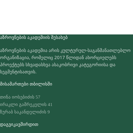
ᲐᲖᲠᲝᲕᲜᲔᲑᲘᲡ ᲐᲙᲐᲓᲔᲛᲘᲘᲡ ᲨᲔᲡᲐᲮᲔᲑ
აზროვნების აკადემია არის კულტურულ-საგანმანათლებლო
ორგანიზაცია, რომელიც 2017 წლიდან ახორციელებს
პროექტებს სხვადასხვა ასაკობრივი კატეგორიისა და
სეგმენტისათვის.
ᲛᲘᲡᲐᲛᲐᲠᲗᲔᲑᲘ ᲗᲑᲘᲚᲘᲡᲨᲘ
თინა იოსებიძის 57
ირაკლი გამრეკელის 41
ზურაბ საკანდელიძის 9
ᲓᲐᲒᲕᲘᲙᲐᲕᲨᲘᲠᲓᲘᲗ