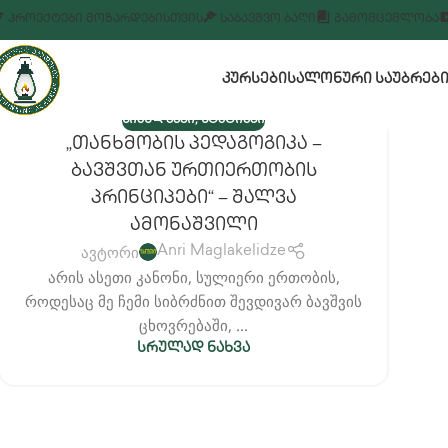
ᲞᲠᲝᲔᲥᲢᲔᲑᲘ ᲛᲝᲖᲐᲠᲓᲔᲑᲘᲡᲗᲕᲘᲡ
ᲡᲐᲑᲐᲕᲨᲕᲝ ᲑᲐᲦᲘ
ᲒᲐᲛᲝᲛᲪᲔᲛᲚᲝᲑᲐ
ᲙᲣᲠᲡᲔᲑᲘ
ᲡᲐᲚᲝᲜᲣᲠᲘ ᲡᲐᲣᲑᲠᲔᲑ
,
ᲡᲘᲐᲮᲚᲔᲔᲑᲘ
ᲡᲢᲐᲢᲘᲔᲑᲘ
„თანხმობის Პედაგოგიკა –
08
ᲡᲔᲥ
Ბავშვთან Ურთიერთობის
Პრინციპები“ – Შალვა
Ამონაშვილი
ავტორი
Anri Maglakelidze
არის ასეთი კანონი, სულიერი ერთობის,
როდესაც მე ჩემი სიბრძნით შევდივარ ბავშვის
ცხოვრებაში, ...
ᲡᲠᲣᲚᲐᲓ ᲜᲐᲮᲕᲐ