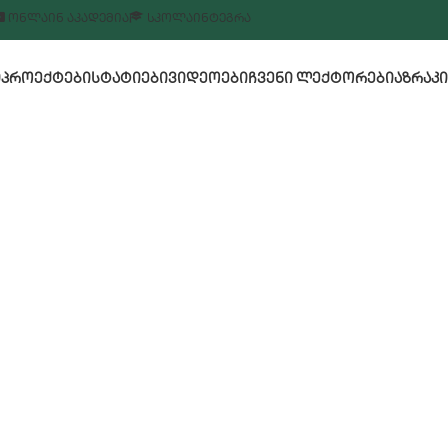
ᲝᲜᲚᲐᲘᲜ ᲐᲙᲐᲓᲔᲛᲘᲐ
ᲡᲙᲝᲚᲐ
ᲘᲜᲢᲔᲒᲠᲐ
Ი
ᲞᲠᲝᲔᲥᲢᲔᲑᲘ
ᲡᲢᲐᲢᲘᲔᲑᲘ
ᲕᲘᲓᲔᲝᲔᲑᲘ
ᲩᲕᲔᲜᲘ ᲚᲔᲥᲢᲝᲠᲔᲑᲘ
ᲐᲖᲠᲐᲙᲘ