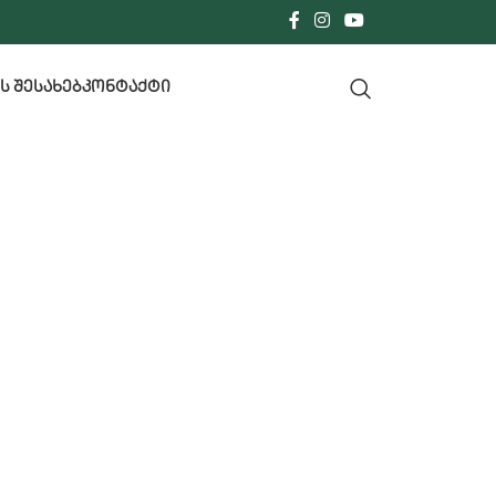
Ს ᲨᲔᲡᲐᲮᲔᲑ
ᲙᲝᲜᲢᲐᲥᲢᲘ