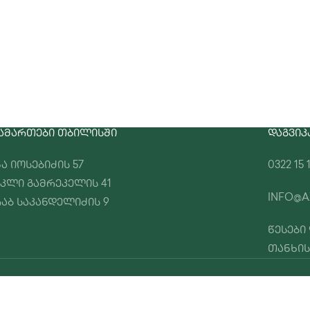
ᲐᲛᲐᲠᲗᲔᲑᲘ ᲗᲑᲘᲚᲘᲡᲨᲘ
ᲓᲐᲒᲕᲘᲙ
ა იოსებიძის 57
0322 15 
კლი გამრეკელის 41
INFO@A
აბ საკანდელიძის 9
წესები
თანხის