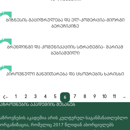
Ბიზნესის Გაციფრულება Და Ელ-Კომერცია-Გიორგი
Ბერეჩიკიზე
Ბრენდინგი Და Კომუნიკაციის Სტრატეგია- Მარიამ
Ბებიაშვილი
Პიროვნული Განვითარება Და Ცხოვრების Ხარისხი
6
←
1
2
3
4
5
7
8
9
10
11
→
ᲐᲖᲠᲝᲕᲜᲔᲑᲘᲡ ᲐᲙᲐᲓᲔᲛᲘᲘᲡ ᲨᲔᲡᲐᲮᲔᲑ
აზროვნების აკადემია არის კულტურულ-საგანმანათლებლო
ორგანიზაცია, რომელიც 2017 წლიდან ახორციელებს