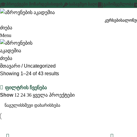
ᲞᲠᲝᲔᲥᲢᲔᲑᲘ ᲛᲝᲖᲐᲠᲓᲔᲑᲘᲡᲗᲕᲘᲡ
ᲡᲐᲑᲐᲕᲨᲕᲝ ᲑᲐᲦᲘ
ᲒᲐᲛᲝᲛᲪᲔᲛᲚᲝᲑᲐ
ᲙᲣᲠᲡᲔᲑᲘ
ᲡᲐᲚᲝᲜᲣᲠ
ძიება
Menu
ძიება
მთავარი
Uncategorized
Showing 1–24 of 43 results
ფილტრის ჩვენება
Show
12
24
36
ყველა პროექტები