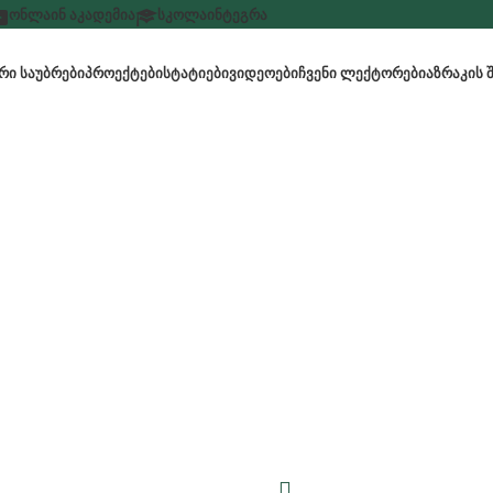
ᲝᲜᲚᲐᲘᲜ ᲐᲙᲐᲓᲔᲛᲘᲐ
ᲡᲙᲝᲚᲐ
ᲘᲜᲢᲔᲒᲠᲐ
Ი ᲡᲐᲣᲑᲠᲔᲑᲘ
ᲞᲠᲝᲔᲥᲢᲔᲑᲘ
ᲡᲢᲐᲢᲘᲔᲑᲘ
ᲕᲘᲓᲔᲝᲔᲑᲘ
ᲩᲕᲔᲜᲘ ᲚᲔᲥᲢᲝᲠᲔᲑᲘ
ᲐᲖᲠᲐᲙᲘᲡ 