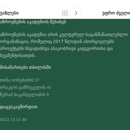
უახლესი
უფრო ძველი
ᲐᲖᲠᲝᲕᲜᲔᲑᲘᲡ ᲐᲙᲐᲓᲔᲛᲘᲘᲡ ᲨᲔᲡᲐᲮᲔᲑ
აზროვნების აკადემია არის კულტურულ-საგანმანათლებლო
ორგანიზაცია, რომელიც 2017 წლიდან ახორციელებს
პროექტებს სხვადასხვა ასაკობრივი კატეგორიისა და
სეგმენტისათვის.
ᲛᲘᲡᲐᲛᲐᲠᲗᲔᲑᲘ ᲗᲑᲘᲚᲘᲡᲨᲘ
თინა იოსებიძის 57
ირაკლი გამრეკელის 41
ზურაბ საკანდელიძის 9
ᲓᲐᲒᲕᲘᲙᲐᲕᲨᲘᲠᲓᲘᲗ
0322 15 15 40