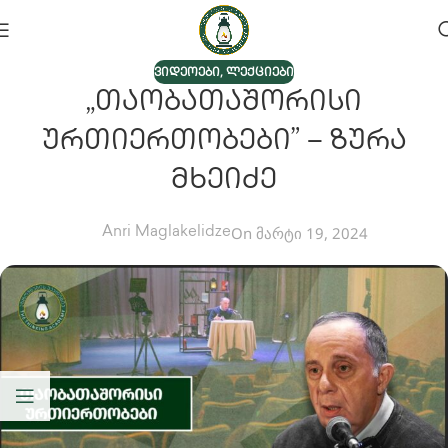
,
ᲕᲘᲓᲔᲝᲔᲑᲘ
ᲚᲔᲥᲪᲘᲔᲑᲘ
„თაობათაშორისი
Ურთიერთობები” – Ზურა
Მხეიძე
On მარტი 19, 2024
Anri Maglakelidze