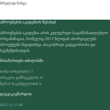
სრულად ნახვა
ᲐᲖᲠᲝᲕᲜᲔᲑᲘᲡ ᲐᲙᲐᲓᲔᲛᲘᲘᲡ ᲨᲔᲡᲐᲮᲔᲑ
აზროვნების აკადემია არის კულტურულ-საგანმანათლებლო
ორგანიზაცია, რომელიც 2017 წლიდან ახორციელებს
პროექტებს სხვადასხვა ასაკობრივი კატეგორიისა და
სეგმენტისათვის.
ᲛᲘᲡᲐᲛᲐᲠᲗᲔᲑᲘ ᲗᲑᲘᲚᲘᲡᲨᲘ
თინა იოსებიძის 57
ირაკლი გამრეკელის 41
ზურაბ საკანდელიძის 9
ᲓᲐᲒᲕᲘᲙᲐᲕᲨᲘᲠᲓᲘᲗ
0322 15 15 40