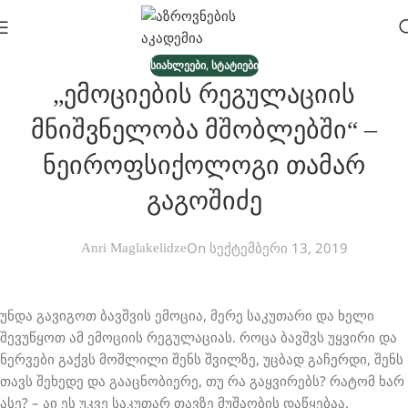
,
ᲡᲘᲐᲮᲚᲔᲔᲑᲘ
ᲡᲢᲐᲢᲘᲔᲑᲘ
„ემოციების Რეგულაციის
Მნიშვნელობა Მშობლებში“ –
Ნეიროფსიქოლოგი Თამარ
Გაგოშიძე
On სექტემბერი 13, 2019
Anri Maglakelidze
უნდა გავიგოთ ბავშვის ემოცია, მერე საკუთარი და ხელი
შევუწყოთ ამ ემოციის რეგულაციას. როცა ბავშვს უყვირი და
ნერვები გაქვს მოშლილი შენს შვილზე, უცბად გაჩერდი, შენს
თავს შეხედე და გააცნობიერე, თუ რა გაყვირებს? რატომ ხარ
ასე? – აი ეს უკვე საკუთარ თავზე მუშაობის დაწყებაა.