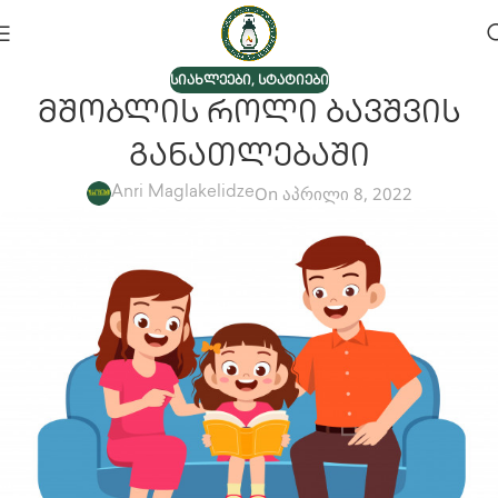
,
ᲡᲘᲐᲮᲚᲔᲔᲑᲘ
ᲡᲢᲐᲢᲘᲔᲑᲘ
Მშობლის Როლი Ბავშვის
Განათლებაში
On აპრილი 8, 2022
Anri Maglakelidze