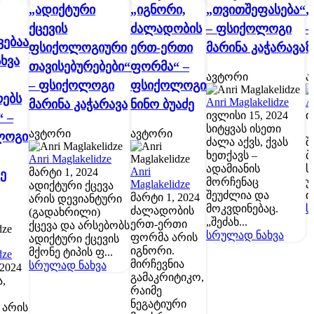
„ადიქტური
„იგნორი,
„თვითშეფასება“
„
ქცევის
ძალადობის
– ფსიქოლოგი
–
ვებაა
ფსიქოლოგიური
ერთ-ერთი
მარინა კაჭარავა
ზ
ხვა
თავისებურებები“
ფორმა“ –
ავტორი
ა
– ფსიქოლოგი
ფსიქოლოგი
ებს
Anri Maglakelidze
A
მარინა კაჭარავა
ნინო ბუაძე
ივლისი 15, 2024
ი
 –
სიტყვას ისეთი
ა
ავტორი
ავტორი
ლოგი
ძალა აქვს, ქვას
შ
ხეთქავს –
ბ
Anri Maglakelidze
ადამიანის
ს
Anri
მარტი 1, 2024
ე
მორჩენაც
უ
Maglakelidze
ადიქტური ქცევა
შეუძლია და
ი
მარტი 1, 2024
არის დევიანტური
მოკვდინებაც.
ს
ძალადობის
(გადახრილი)
„შეძახ...
ერთ-ერთი
ქცევა და არსებობს
სრულად ნახვა
ფორმა არის
ადიქტური ქცევის
იგნორი.
მქონე ტიპის ფ...
dze
მირჩევნია
სრულად ნახვა
 2024
გამაკრიტიკო,
,
რაიმე
ნეგატიური
 არის