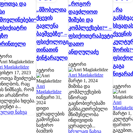
შფოთვა და
„როგორ
„მშობელთა
„რა
სი
დავძლიოთ
ქცევის
განსხვა
ამოვლინებები“
შიშები და
გავლენა
სხვადას
ფსიქიატრი
კომპლექსები?“ –
ბავშვებზე” –
ქვეყნის
ეზო
ფსიქოთერაპევტი
ფსიქოლოგი
კულტურ
ორინთელი
დათო
თინათინ
შორის?“
ანდღულაძე
ტორი
ჭინჭარაული
ფსიქო
ავტორი
გაგა
ri Maglakelidze
ავტორი
ვისტო 17, 2023
ნიჟარაძ
Anri Maglakelidze
ოთვა შეიძლება
მარტი 1, 2024
ინიღბოს, რაც
Anri
შიშისა და
ავტორი
ას ნიშნავს, რომ
Maglakelidze
კომპლექსების
სი არასწორი
იანვარი 31,
სწორად
ხელდება ხდება.
Anri
2024
გაცნობიერებაში
ციენტი ა...
Maglakeli
დიდი
განსაკუთრებული
ულად ნახვა
მარტი 1,
ყურადღების
მნიშვნელობა
კულტურა
გამოჩენაა
ინდივიდის
ფართო
საჭირო
ყურადღებ...
გაგებით,
ბავშვის
სრულად ნახვა