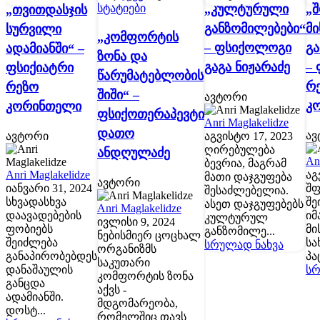
სტატიები
„კულტურული
„
„თვითდასჯის
განზომილებები“
მი
სურვილი
„კომფორტის
– ფსიქოლოგი
გ
ადამიანში“ –
ზონა და
გაგა ნიჟარაძე
– 
ფსიქიატრი
წარუმატებლობის
რ
რეზო
შიში“ –
ავტორი
კ
კორინთელი
ფსიქოთერაპევტი
Anri Maglakelidze
დათო
ავ
ავტორი
აგვისტო 17, 2023
ღირებულება
ანდღულაძე
An
ბევრია, მაგრამ
Anri Maglakelidze
აგ
მათი დაჯგუფება
ავტორი
იანვარი 31, 2024
შფ
შესაძლებელია.
სხვადასხვა
შე
ასეთ დაჯგუფებებს
Anri Maglakelidze
დაავადებების
იმ
კულტურულ
ივლისი 9, 2024
ფობიებს
მი
განზომილე...
ნებისმიერ ცოცხალ
შეიძლება
სა
სრულად ნახვა
ორგანიზმს
განაპირობებდეს
პა
საკუთარი
დანაშაულის
სრ
კომფორტის ზონა
განცდა
აქვს -
ადამიანში.
მდგომარეობა,
დოსტ...
რომელშიც თავს