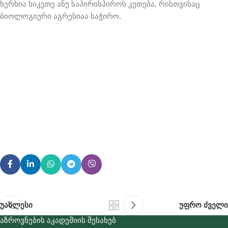
ხერხია სიკეთე ანუ საპირისპიროს კეთება, რისთვისაც
ბიოლოგიური აგრესიაა საჭირო.
უახლესი
უფრო ძველი
ᲐᲖᲠᲝᲕᲜᲔᲑᲘᲡ ᲐᲙᲐᲓᲔᲛᲘᲘᲡ ᲨᲔᲡᲐᲮᲔᲑ