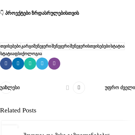
👇
პროექტები ზრდასრულებისთვის
თვისებები
კარგიმენეჯერი
მენეჯერი
მენეჯერისთვისებები
სტატია
სტატიაფსიქოლოგია
უახლესი
უფრო ძველი
Related Posts
,
ᲡᲘᲐᲮᲚᲔᲔᲑᲘ
ᲡᲢᲐᲢᲘᲔᲑᲘ
15