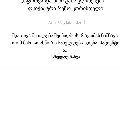
„შფოთვა და მისი გამოვლინებები“ –
ᲗᲔᲑ
ფსიქიატრი რეზო კორინთელი
Anri Maglakelidze
შფოთვა შეიძლება შეინიღბოს, რაც იმას ნიშნავს,
რომ მისი არასწორი სახელდება ხდება. პაციენტი
ა...
ᲡᲠᲣᲚᲐᲓ ᲜᲐᲮᲕᲐ
აზროვნების აკადემიის შესახებ
აზროვნების აკადემია არის კულტურულ-
საგანმანათლებლო ორგანიზაცია, რომელიც 2017 წლიდან
ახორციელებს პროექტებს სხვადასხვა ასაკობრივი
კატეგორიისა და სეგმენტისათვის.