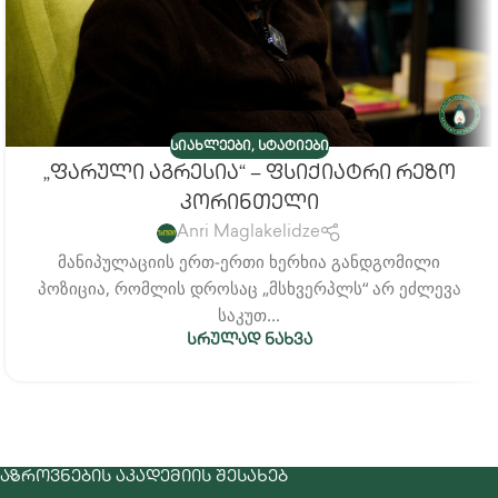
,
ᲡᲘᲐᲮᲚᲔᲔᲑᲘ
ᲡᲢᲐᲢᲘᲔᲑᲘ
„ფარული Აგრესია“ – Ფსიქიატრი Რეზო
Კორინთელი
Anri Maglakelidze
მანიპულაციის ერთ-ერთი ხერხია განდგომილი
პოზიცია, რომლის დროსაც „მსხვერპლს“ არ ეძლევა
საკუთ...
ᲡᲠᲣᲚᲐᲓ ᲜᲐᲮᲕᲐ
ᲐᲖᲠᲝᲕᲜᲔᲑᲘᲡ ᲐᲙᲐᲓᲔᲛᲘᲘᲡ ᲨᲔᲡᲐᲮᲔᲑ