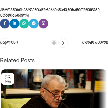
აზროვნებისაკადემია
ზურაბკიკნაძე
მიზანითუშედეგი
სტატია
სწავლა
უახლესი
უფრო ძველი
Related Posts
03
ᲜᲝᲔ